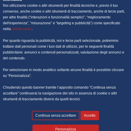
Noi utilizziamo cookie o altri strumenti per finalità tecniche e, previo il tuo
OFFERTE DI LAVORO PALERMO
consenso, anche cookie o altri strumenti di tracciamento, anche di terze parti,
per altre finalità (“interazioni e funzionalità semplici”, “miglioramento
dell'esperienza”, “misurazione” e “targeting e pubblicità”) come specificato
OFFERTE DI LAVORO PERUGIA
nella
cookie policy
.
OFFERTE DI LAVORO POTENZA
Per quanto riguarda la pubblicità, noi e terze parti selezionate, potremmo
trattare dati personali come i tuoi dati di utilizzo, per le seguenti finalità
OFFERTE DI LAVORO ROMA
pubblicitarie: annunci e contenuti personalizzati, valutazione degli annunci e
del contenuto.
OFFERTE DI LAVORO TRENTO
Per selezionare in modo analitico soltanto alcune finalità è possibile cliccare
OFFERTE DI LAVORO TORINO
su “Personalizza”.
Chiudendo questo banner tramite l’apposito comando “Continua senza
OFFERTE DI LAVORO TRIESTE
accettare” continuerai la navigazione del sito in assenza di cookie o altri
strumenti di tracciamento diversi da quelli tecnici.
OFFERTE DI LAVORO VENEZIA
Continua senza accettare
Accetto
Personalizza