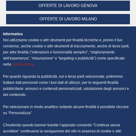
OFFERTE DI LAVORO GENOVA
OFFERTE DI LAVORO MILANO
OFFERTE DI LAVORO NAPOLI
Informativa
Noi utilizziamo cookie o altri strumenti per finalità tecniche e, previo il tuo
OFFERTE DI LAVORO PALERMO
consenso, anche cookie o altri strumenti di tracciamento, anche di terze parti,
per altre finalità (“interazioni e funzionalità semplici”, “miglioramento
dell'esperienza”, “misurazione” e “targeting e pubblicità”) come specificato
OFFERTE DI LAVORO PERUGIA
nella
cookie policy
.
OFFERTE DI LAVORO POTENZA
Per quanto riguarda la pubblicità, noi e terze parti selezionate, potremmo
trattare dati personali come i tuoi dati di utilizzo, per le seguenti finalità
OFFERTE DI LAVORO ROMA
pubblicitarie: annunci e contenuti personalizzati, valutazione degli annunci e
del contenuto.
OFFERTE DI LAVORO TRENTO
Per selezionare in modo analitico soltanto alcune finalità è possibile cliccare
OFFERTE DI LAVORO TORINO
su “Personalizza”.
Chiudendo questo banner tramite l’apposito comando “Continua senza
OFFERTE DI LAVORO TRIESTE
accettare” continuerai la navigazione del sito in assenza di cookie o altri