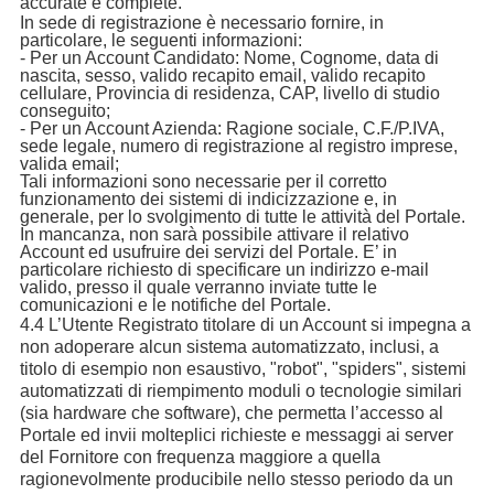
accurate e complete.
In sede di registrazione è necessario fornire, in
particolare, le seguenti informazioni:
- Per un Account Candidato: Nome, Cognome, data di
nascita, sesso, valido recapito email, valido recapito
cellulare, Provincia di residenza, CAP, livello di studio
conseguito;
- Per un Account Azienda: Ragione sociale, C.F./P.IVA,
sede legale, numero di registrazione al registro imprese,
valida email;
Tali informazioni sono necessarie per il corretto
funzionamento dei sistemi di indicizzazione e, in
generale, per lo svolgimento di tutte le attività del Portale.
In mancanza, non sarà possibile attivare il relativo
Account ed usufruire dei servizi del Portale. E’ in
particolare richiesto di specificare un indirizzo e-mail
valido, presso il quale verranno inviate tutte le
comunicazioni e le notifiche del Portale.
4.4 L’Utente Registrato titolare di un Account si impegna a
non adoperare alcun sistema automatizzato, inclusi, a
titolo di esempio non esaustivo, "robot", "spiders", sistemi
automatizzati di riempimento moduli o tecnologie similari
(sia hardware che software), che permetta l’accesso al
Portale ed invii molteplici richieste e messaggi ai server
del Fornitore con frequenza maggiore a quella
ragionevolmente producibile nello stesso periodo da un