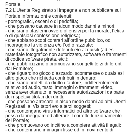
Portale.
7.2 L’Utente Registrato si impegna a non pubblicare sul
Portale informazioni e contenuti:
- pornografici, osceni o di pedofilia;
- che possano causare in alcun modo danni a minori;
- che siano blasfemi ovvero offensivi per la morale, l’etica
o di qualsiasi confessione religiosa;
- che abbiano scopi contrari all’ordine pubblico, od
incoraggino la violenza e/o l’odio razziale;
- che siano illegalmente detenuti e/o acquisiti (ad es.
materiale fotografico non autorizzato, software o frammenti
di codice software pirata, etc.);
- che pubblicizzino o promuovano soggetti terzi differenti
dal Fornitore;
- che riguardino gioco d’azzardo, scommesse o qualsiasi
altro gioco che richieda contributi in denaro;
- che siano protetti da diritto d’autore, indifferentemente
relativo ad audio, testo, immagini o frammenti video,
senza aver ottenuto le necessarie autorizzazioni da parte
dei rispettivi titolari dei diritti;
- che possano arrecare in alcun modo danni ad altri Utenti
Registrati, ai Visitatori e/o a terzi soggetti;
- che contengano virus informatici od altro software che
possa danneggiare od alterare il corretto funzionamento
del Portale;
- che promuovano od incitino a compiere attività illegali;
- che contengano immagini fisse od in movimento di