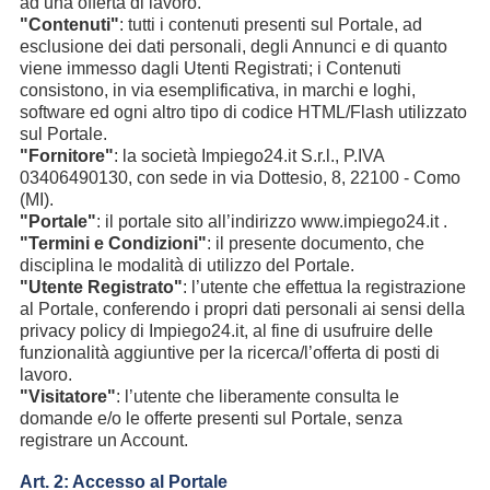
ad una offerta di lavoro.
"Contenuti"
: tutti i contenuti presenti sul Portale, ad
esclusione dei dati personali, degli Annunci e di quanto
viene immesso dagli Utenti Registrati; i Contenuti
consistono, in via esemplificativa, in marchi e loghi,
software ed ogni altro tipo di codice HTML/Flash utilizzato
sul Portale.
"Fornitore"
: la società Impiego24.it S.r.l., P.IVA
03406490130, con sede in via Dottesio, 8, 22100 - Como
(MI).
"Portale"
: il portale sito all’indirizzo www.impiego24.it .
"Termini e Condizioni"
: il presente documento, che
disciplina le modalità di utilizzo del Portale.
"Utente Registrato"
: l’utente che effettua la registrazione
al Portale, conferendo i propri dati personali ai sensi della
privacy policy di Impiego24.it, al fine di usufruire delle
funzionalità aggiuntive per la ricerca/l’offerta di posti di
lavoro.
"Visitatore"
: l’utente che liberamente consulta le
domande e/o le offerte presenti sul Portale, senza
registrare un Account.
Art. 2: Accesso al Portale