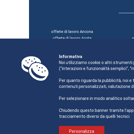
offerte di lavoro Ancona
offerte di lavoro Aosta
o
offerte di lavoro L'Aquila
offerte di lavoro Bari
Informativa
offerte di lavoro Bologna
Noi utilizziamo cookie o altri strumenti 
(“interazioni e funzionalità semplici”, 
Per quanto riguarda la pubblicità, noi e 
contenuti personalizzati, valutazione d
Per selezionare in modo analitico soltan
Chiudendo questo banner tramite l’appo
tracciamento diversi da quelli tecnici.
Personalizza