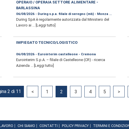
OPERAIO / OPERAIA SETTORE ALIMENTARE -
BARLASSINA
06/08/2026 - During s.p.a. filiale di seregno (mb) - Monza e Brianza
During SpA è regolarmente autorizzata dal Ministero del
Lavoro ai ...
[Leggi tutto]
IMPIEGATO TECNICO/LOGISTICO
ano
06/08/2026 - Eurointerim castelleone - Cremona
Eurointerim S.p.A. – filiale di Castelleone (CR) - ricerca
Azienda ...
[Leggi tutto]
ina 2 di 11
<
1
2
3
4
5
>
 LAVORO
CHI SIAMO
CONTATTI
POLICY PRIVACY
TERMINI E CONDIZIO