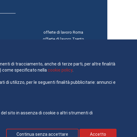
offerte di lavoro Roma
offerte di lavoro Trento
offerte di lavoro Torino
offerte di lavoro Trieste
offerte di lavoro Venezia
menti di tracciamento, anche di terze parti, per altre finalità
à”) come specificato nella
cookie policy
.
 di utilizzo, per le seguenti finalità pubblicitarie: annunci e
 sito in assenza di cookie o altri strumenti di
Continua senza accettare
Accetto