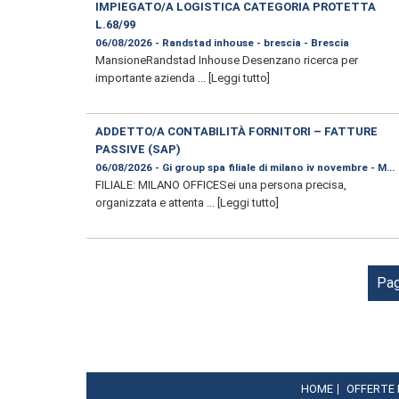
IMPIEGATO/A LOGISTICA CATEGORIA PROTETTA
L.68/99
06/08/2026 - Randstad inhouse - brescia - Brescia
MansioneRandstad Inhouse Desenzano ricerca per
importante azienda ...
[Leggi tutto]
ADDETTO/A CONTABILITÀ FORNITORI – FATTURE
PASSIVE (SAP)
06/08/2026 - Gi group spa filiale di milano iv novembre - Mil
FILIALE: MILANO OFFICESei una persona precisa,
organizzata e attenta ...
[Leggi tutto]
Pag
HOME
OFFERTE