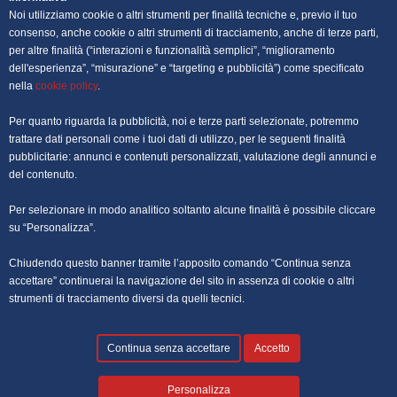
Noi utilizziamo cookie o altri strumenti per finalità tecniche e, previo il tuo
OFFERTE DI LAVORO PALERMO
consenso, anche cookie o altri strumenti di tracciamento, anche di terze parti,
per altre finalità (“interazioni e funzionalità semplici”, “miglioramento
dell'esperienza”, “misurazione” e “targeting e pubblicità”) come specificato
OFFERTE DI LAVORO PERUGIA
nella
cookie policy
.
OFFERTE DI LAVORO POTENZA
Per quanto riguarda la pubblicità, noi e terze parti selezionate, potremmo
trattare dati personali come i tuoi dati di utilizzo, per le seguenti finalità
OFFERTE DI LAVORO ROMA
pubblicitarie: annunci e contenuti personalizzati, valutazione degli annunci e
del contenuto.
OFFERTE DI LAVORO TRENTO
Per selezionare in modo analitico soltanto alcune finalità è possibile cliccare
OFFERTE DI LAVORO TORINO
su “Personalizza”.
Chiudendo questo banner tramite l’apposito comando “Continua senza
OFFERTE DI LAVORO TRIESTE
accettare” continuerai la navigazione del sito in assenza di cookie o altri
strumenti di tracciamento diversi da quelli tecnici.
OFFERTE DI LAVORO VENEZIA
Continua senza accettare
Accetto
Personalizza