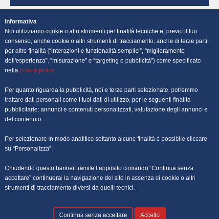
OFFERTE DI LAVORO NAPOLI
Informativa
Noi utilizziamo cookie o altri strumenti per finalità tecniche e, previo il tuo
OFFERTE DI LAVORO PALERMO
consenso, anche cookie o altri strumenti di tracciamento, anche di terze parti,
per altre finalità (“interazioni e funzionalità semplici”, “miglioramento
dell'esperienza”, “misurazione” e “targeting e pubblicità”) come specificato
OFFERTE DI LAVORO PERUGIA
nella
cookie policy
.
OFFERTE DI LAVORO POTENZA
Per quanto riguarda la pubblicità, noi e terze parti selezionate, potremmo
trattare dati personali come i tuoi dati di utilizzo, per le seguenti finalità
OFFERTE DI LAVORO ROMA
pubblicitarie: annunci e contenuti personalizzati, valutazione degli annunci e
del contenuto.
OFFERTE DI LAVORO TRENTO
Per selezionare in modo analitico soltanto alcune finalità è possibile cliccare
OFFERTE DI LAVORO TORINO
su “Personalizza”.
Chiudendo questo banner tramite l’apposito comando “Continua senza
OFFERTE DI LAVORO TRIESTE
accettare” continuerai la navigazione del sito in assenza di cookie o altri
strumenti di tracciamento diversi da quelli tecnici.
OFFERTE DI LAVORO VENEZIA
Continua senza accettare
Accetto