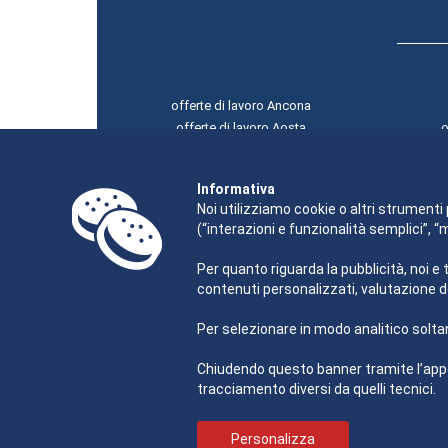
offerte di lavoro Ancona
offerte di lavoro Aosta
o
offerte di lavoro L'Aquila
offerte di lavoro Bari
Informativa
offerte di lavoro Bologna
Noi utilizziamo cookie o altri strumenti 
(“interazioni e funzionalità semplici”, 
Per quanto riguarda la pubblicità, noi e 
contenuti personalizzati, valutazione d
Per selezionare in modo analitico soltan
Chiudendo questo banner tramite l’appo
tracciamento diversi da quelli tecnici.
Personalizza