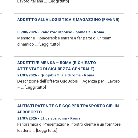
Lavoro Italiana ...
[Leggi tutto]
ADDETTO ALLA LOGISTICA E MAGAZZINO (F/M/NB)
05/08/2026 - Randstad inhouse - pomezia - Roma
MansioneTi piacerebbe entrare a far parte di un team
dinamico ...
[Leggi tutto]
ADDETTI/E MENSA – ROMA (RICHIESTO
ATTESTATO DI SICUREZZA GENERALE)
21/07/2026 - Quojobis filiale di roma - Roma
Descrizione dell'offerta QuoJobis – Agenzia per il Lavoro
– ...
[Leggi tutto]
AUTISTI PATENTE C E CQC PER TRASPORTO CIBI IN
AEROPORTO
21/07/2026 - Etjca spa roma - Roma
Panoramica di PresentazioneIl nostro cliente è un fornitore
leader a ...
[Leggi tutto]