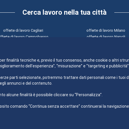
Cerca lavoro nella tua città
offerte di lavoro Cagliari
offerte di lavoro Milano
fferte di lavoro Campobasso
offerte di lavoro Napoli
offerte di lavoro Catanzaro
offerte di lavoro Palermo
offerte di lavoro Firenze
offerte di lavoro Perugia
offerte di lavoro Genova
offerte di lavoro Potenza
per finalità tecniche e, previo il tuo consenso, anche cookie o altri stru
“miglioramento dell'esperienza”, “misurazione” e “targeting e pubblicit
terze parti selezionate, potremmo trattare dati personali come i tuoi dati
egli annunci e del contenuto.
to alcune finalità è possibile cliccare su “Personalizza”.
sito comando “Continua senza accettare” continuerai la navigazione del
Impiego24.it s.r.l. copyright 2012 - 2026
P.IVA 03406490130
Azienda certificata ISO 27001 numero: SNR 73140386/89/I
Azienda certificata ISO 9001 numero: SNR 96992040/89/Q