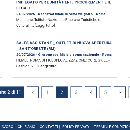
IMPIEGATO PER L’UNITÀ PER IL PROCUREMENT E IL
LEGALE.
21/07/2026 - Randstad filiale di roma via goito - Roma
MansioneL’Istituto Nazionale Ricerche Turistiche e
Culturali, ...
[Leggi tutto]
SALES ASSISTANT _ OUTLET DI NUOVA APERTURA
_ SANT'ORESTE (RM)
20/07/2026 - Gi group spa filiale di roma nazionale - Roma
FILIALE: ROMA OFFICESPECIALIZZAZIONE: CORE SKILL -
Fashion & ...
[Leggi tutto]
ina 2 di 11
<
1
2
3
4
5
>
 LAVORO
CHI SIAMO
CONTATTI
POLICY PRIVACY
TERMINI E CONDIZIO