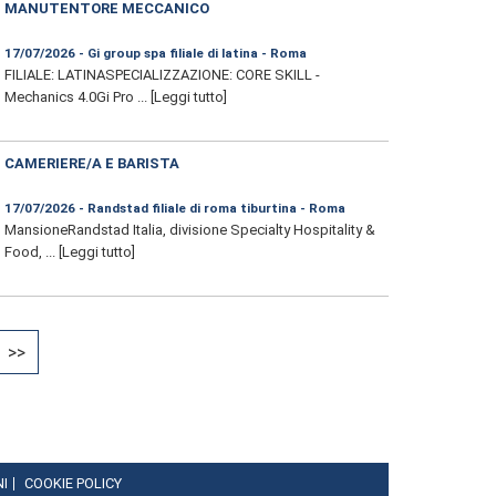
MANUTENTORE MECCANICO
17/07/2026 - Gi group spa filiale di latina - Roma
FILIALE: LATINASPECIALIZZAZIONE: CORE SKILL -
Mechanics 4.0Gi Pro ...
[Leggi tutto]
CAMERIERE/A E BARISTA
17/07/2026 - Randstad filiale di roma tiburtina - Roma
MansioneRandstad Italia, divisione Specialty Hospitality &
Food, ...
[Leggi tutto]
>>
NI
COOKIE POLICY