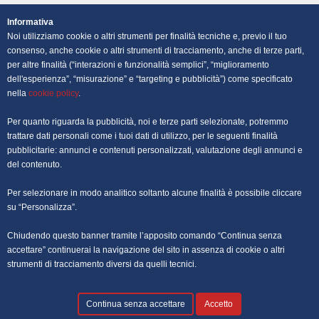
OFFERTE DI LAVORO NAPOLI
Informativa
Noi utilizziamo cookie o altri strumenti per finalità tecniche e, previo il tuo
OFFERTE DI LAVORO PALERMO
consenso, anche cookie o altri strumenti di tracciamento, anche di terze parti,
per altre finalità (“interazioni e funzionalità semplici”, “miglioramento
dell'esperienza”, “misurazione” e “targeting e pubblicità”) come specificato
OFFERTE DI LAVORO PERUGIA
nella
cookie policy
.
OFFERTE DI LAVORO POTENZA
Per quanto riguarda la pubblicità, noi e terze parti selezionate, potremmo
trattare dati personali come i tuoi dati di utilizzo, per le seguenti finalità
OFFERTE DI LAVORO ROMA
pubblicitarie: annunci e contenuti personalizzati, valutazione degli annunci e
del contenuto.
OFFERTE DI LAVORO TRENTO
Per selezionare in modo analitico soltanto alcune finalità è possibile cliccare
OFFERTE DI LAVORO TORINO
su “Personalizza”.
Chiudendo questo banner tramite l’apposito comando “Continua senza
OFFERTE DI LAVORO TRIESTE
accettare” continuerai la navigazione del sito in assenza di cookie o altri
strumenti di tracciamento diversi da quelli tecnici.
OFFERTE DI LAVORO VENEZIA
Continua senza accettare
Accetto