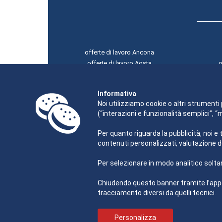
offerte di lavoro Ancona
offerte di lavoro Aosta
o
offerte di lavoro L'Aquila
offerte di lavoro Bari
Informativa
offerte di lavoro Bologna
Noi utilizziamo cookie o altri strumenti 
(“interazioni e funzionalità semplici”, 
Per quanto riguarda la pubblicità, noi e 
contenuti personalizzati, valutazione d
Per selezionare in modo analitico soltan
Chiudendo questo banner tramite l’appo
tracciamento diversi da quelli tecnici.
Personalizza