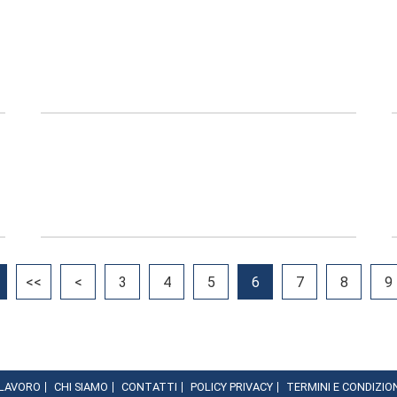
<<
<
3
4
5
6
7
8
9
 LAVORO
CHI SIAMO
CONTATTI
POLICY PRIVACY
TERMINI E CONDIZIO