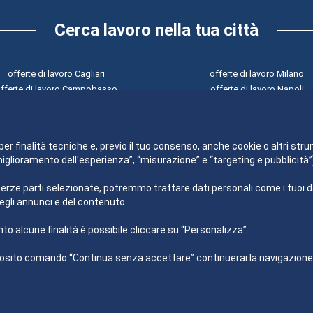
Cerca lavoro nella tua città
offerte di lavoro Cagliari
offerte di lavoro Milano
fferte di lavoro Campobasso
offerte di lavoro Napoli
offerte di lavoro Catanzaro
offerte di lavoro Palermo
offerte di lavoro Firenze
offerte di lavoro Perugia
offerte di lavoro Genova
offerte di lavoro Potenza
per finalità tecniche e, previo il tuo consenso, anche cookie o altri stru
“miglioramento dell'esperienza”, “misurazione” e “targeting e pubblicit
terze parti selezionate, potremmo trattare dati personali come i tuoi dati
egli annunci e del contenuto.
to alcune finalità è possibile cliccare su “Personalizza”.
sito comando “Continua senza accettare” continuerai la navigazione del
Impiego24.it s.r.l. copyright 2012 - 2026
P.IVA 03406490130
Azienda certificata ISO 27001 numero: SNR 73140386/89/I
Azienda certificata ISO 9001 numero: SNR 96992040/89/Q