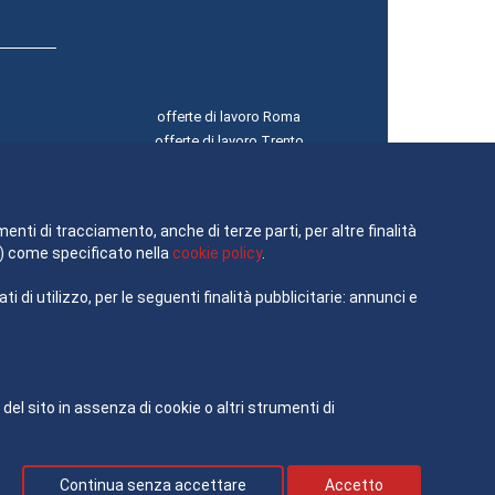
offerte di lavoro Roma
offerte di lavoro Trento
offerte di lavoro Torino
offerte di lavoro Trieste
offerte di lavoro Venezia
menti di tracciamento, anche di terze parti, per altre finalità
à”) come specificato nella
cookie policy
.
 di utilizzo, per le seguenti finalità pubblicitarie: annunci e
 sito in assenza di cookie o altri strumenti di
Continua senza accettare
Accetto