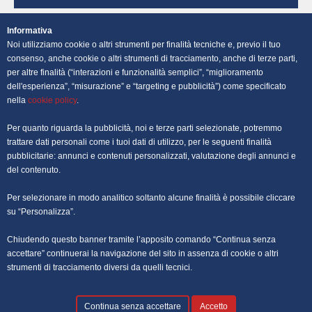
OFFERTE DI LAVORO NAPOLI
Informativa
Noi utilizziamo cookie o altri strumenti per finalità tecniche e, previo il tuo
OFFERTE DI LAVORO PALERMO
consenso, anche cookie o altri strumenti di tracciamento, anche di terze parti,
per altre finalità (“interazioni e funzionalità semplici”, “miglioramento
dell'esperienza”, “misurazione” e “targeting e pubblicità”) come specificato
OFFERTE DI LAVORO PERUGIA
nella
cookie policy
.
OFFERTE DI LAVORO POTENZA
Per quanto riguarda la pubblicità, noi e terze parti selezionate, potremmo
trattare dati personali come i tuoi dati di utilizzo, per le seguenti finalità
OFFERTE DI LAVORO ROMA
pubblicitarie: annunci e contenuti personalizzati, valutazione degli annunci e
del contenuto.
OFFERTE DI LAVORO TRENTO
Per selezionare in modo analitico soltanto alcune finalità è possibile cliccare
OFFERTE DI LAVORO TORINO
su “Personalizza”.
Chiudendo questo banner tramite l’apposito comando “Continua senza
OFFERTE DI LAVORO TRIESTE
accettare” continuerai la navigazione del sito in assenza di cookie o altri
strumenti di tracciamento diversi da quelli tecnici.
OFFERTE DI LAVORO VENEZIA
Continua senza accettare
Accetto