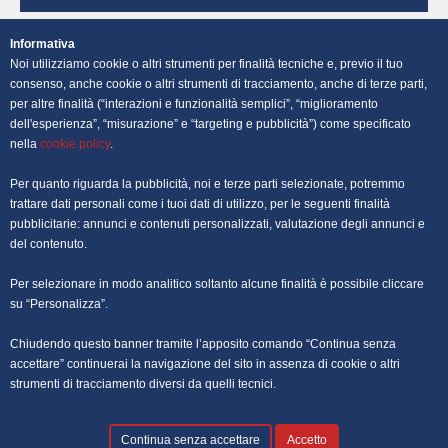
OFFERTE DI LAVORO NAPOLI
Informativa
Noi utilizziamo cookie o altri strumenti per finalità tecniche e, previo il tuo
OFFERTE DI LAVORO PALERMO
consenso, anche cookie o altri strumenti di tracciamento, anche di terze parti,
per altre finalità (“interazioni e funzionalità semplici”, “miglioramento
dell'esperienza”, “misurazione” e “targeting e pubblicità”) come specificato
OFFERTE DI LAVORO PERUGIA
nella
cookie policy
.
OFFERTE DI LAVORO POTENZA
Per quanto riguarda la pubblicità, noi e terze parti selezionate, potremmo
trattare dati personali come i tuoi dati di utilizzo, per le seguenti finalità
OFFERTE DI LAVORO ROMA
pubblicitarie: annunci e contenuti personalizzati, valutazione degli annunci e
del contenuto.
OFFERTE DI LAVORO TRENTO
Per selezionare in modo analitico soltanto alcune finalità è possibile cliccare
OFFERTE DI LAVORO TORINO
su “Personalizza”.
Chiudendo questo banner tramite l’apposito comando “Continua senza
OFFERTE DI LAVORO TRIESTE
accettare” continuerai la navigazione del sito in assenza di cookie o altri
strumenti di tracciamento diversi da quelli tecnici.
OFFERTE DI LAVORO VENEZIA
Continua senza accettare
Accetto