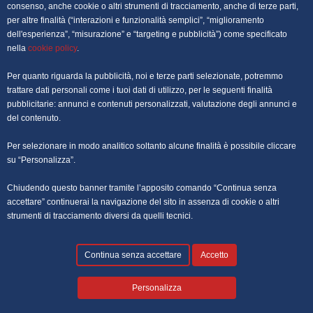
OFFERTE DI LAVORO PALERMO
consenso, anche cookie o altri strumenti di tracciamento, anche di terze parti,
per altre finalità (“interazioni e funzionalità semplici”, “miglioramento
dell'esperienza”, “misurazione” e “targeting e pubblicità”) come specificato
OFFERTE DI LAVORO PERUGIA
nella
cookie policy
.
OFFERTE DI LAVORO POTENZA
Per quanto riguarda la pubblicità, noi e terze parti selezionate, potremmo
trattare dati personali come i tuoi dati di utilizzo, per le seguenti finalità
OFFERTE DI LAVORO ROMA
pubblicitarie: annunci e contenuti personalizzati, valutazione degli annunci e
del contenuto.
OFFERTE DI LAVORO TRENTO
Per selezionare in modo analitico soltanto alcune finalità è possibile cliccare
OFFERTE DI LAVORO TORINO
su “Personalizza”.
Chiudendo questo banner tramite l’apposito comando “Continua senza
OFFERTE DI LAVORO TRIESTE
accettare” continuerai la navigazione del sito in assenza di cookie o altri
strumenti di tracciamento diversi da quelli tecnici.
OFFERTE DI LAVORO VENEZIA
Continua senza accettare
Accetto
Personalizza