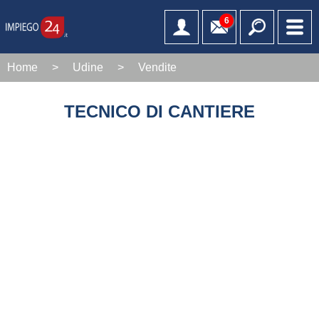
6
Home
>
Udine
>
Vendite
TECNICO DI CANTIERE