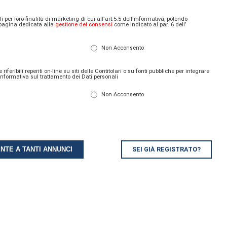
per loro finalità di marketing di cui all'art.5.5 dell'informativa, potendo
 pagina dedicata alla
gestione dei consensi
come indicato al par. 6 dell’
Non Acconsento
eribili reperiti on-line su siti delle Contitolari o su fonti pubbliche per integrare
l'Informativa sul trattamento dei Dati personali
Non Acconsento
SEI GIÀ REGISTRATO?
ENTE A TANTI ANNUNCI