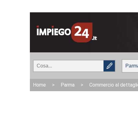
Home
>
Parma
>
Commercio al dettaglio