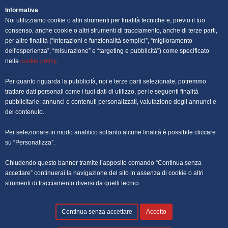
OFFERTE DI LAVORO NAPOLI
Informativa
Noi utilizziamo cookie o altri strumenti per finalità tecniche e, previo il tuo
OFFERTE DI LAVORO PALERMO
consenso, anche cookie o altri strumenti di tracciamento, anche di terze parti,
per altre finalità (“interazioni e funzionalità semplici”, “miglioramento
dell'esperienza”, “misurazione” e “targeting e pubblicità”) come specificato
OFFERTE DI LAVORO PERUGIA
nella
cookie policy
.
OFFERTE DI LAVORO POTENZA
Per quanto riguarda la pubblicità, noi e terze parti selezionate, potremmo
trattare dati personali come i tuoi dati di utilizzo, per le seguenti finalità
OFFERTE DI LAVORO ROMA
pubblicitarie: annunci e contenuti personalizzati, valutazione degli annunci e
del contenuto.
OFFERTE DI LAVORO TRENTO
Per selezionare in modo analitico soltanto alcune finalità è possibile cliccare
OFFERTE DI LAVORO TORINO
su “Personalizza”.
Chiudendo questo banner tramite l’apposito comando “Continua senza
OFFERTE DI LAVORO TRIESTE
accettare” continuerai la navigazione del sito in assenza di cookie o altri
strumenti di tracciamento diversi da quelli tecnici.
OFFERTE DI LAVORO VENEZIA
Continua senza accettare
Accetto