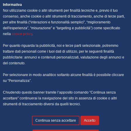
OFFERTE DI LAVORO NAPOLI
Informativa
Noi utilizziamo cookie o altri strumenti per finalità tecniche e, previo il tuo
OFFERTE DI LAVORO PALERMO
consenso, anche cookie o altri strumenti di tracciamento, anche di terze parti,
per altre finalità (“interazioni e funzionalità semplici”, “miglioramento
dell'esperienza”, “misurazione” e “targeting e pubblicità”) come specificato
OFFERTE DI LAVORO PERUGIA
nella
cookie policy
.
OFFERTE DI LAVORO POTENZA
Per quanto riguarda la pubblicità, noi e terze parti selezionate, potremmo
trattare dati personali come i tuoi dati di utilizzo, per le seguenti finalità
OFFERTE DI LAVORO ROMA
pubblicitarie: annunci e contenuti personalizzati, valutazione degli annunci e
del contenuto.
OFFERTE DI LAVORO TRENTO
Per selezionare in modo analitico soltanto alcune finalità è possibile cliccare
OFFERTE DI LAVORO TORINO
su “Personalizza”.
Chiudendo questo banner tramite l’apposito comando “Continua senza
OFFERTE DI LAVORO TRIESTE
accettare” continuerai la navigazione del sito in assenza di cookie o altri
strumenti di tracciamento diversi da quelli tecnici.
OFFERTE DI LAVORO VENEZIA
Continua senza accettare
Accetto